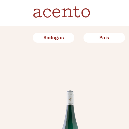
Bodegas
País