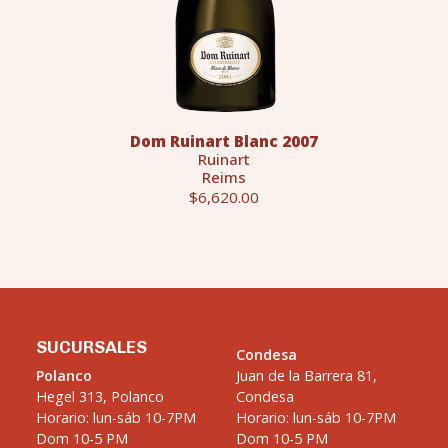
Dom Ruinart Blanc 2007
Ruinart
Reims
$6,620.00
SUCURSALES
Condesa
Polanco
Juan de la Barrera 81,
Hegel 313, Polanco
Condesa
Horario: lun-sáb 10-7PM
Horario: lun-sáb 10-7PM
Dom 10-5 PM
Dom 10-5 PM