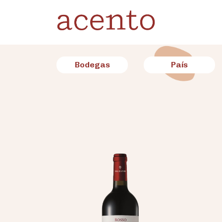
Bodegas
País