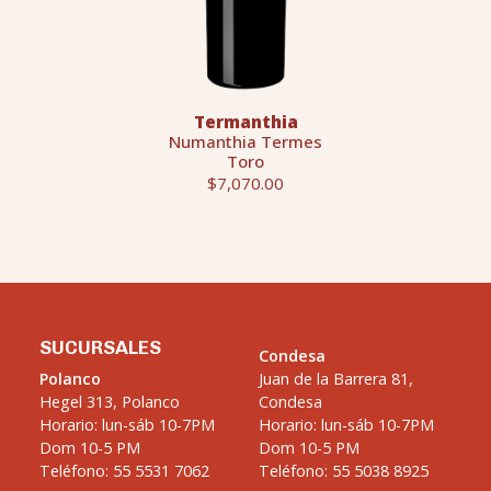
Termanthia
Numanthia Termes
Toro
$7,070.00
SUCURSALES
Condesa
Polanco
Juan de la Barrera 81,
Hegel 313, Polanco
Condesa
Horario: lun-sáb 10-7PM
Horario: lun-sáb 10-7PM
Dom 10-5 PM
Dom 10-5 PM
Teléfono: 55 5531 7062
Teléfono: 55 5038 8925